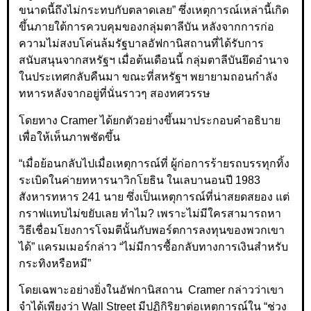
ขนาดนี้ถึงไม่กระทบกับตลาดเลย” ซึ่งเหตุการณ์เหล่านี้เกิด
ขึ้นภายใต้การควบคุมของกลุ่มตาลีบัน หลังจากการก่อ
ความไม่สงบโค่นล้มรัฐบาลอัฟกานิสถานที่ได้รับการ
สนับสนุนจากสหรัฐฯ เมื่อต้นเดือนนี้ กลุ่มตาลีบันยึดอำนาจ
ในประเทศกลับคืนมา ขณะที่สหรัฐฯ พยายามถอนกำลัง
ทหารหลังจากอยู่ที่นั่นราวๆ สองทศวรรษ
โดยทาง Cramer ได้ยกตัวอย่างขึ้นมาประกอบคำอธิบาย
เพื่อให้เห็นภาพชัดขึ้น
“เมื่อย้อนกลับไปเมื่อเหตุการณ์ที่ ผู้ก่อการร้ายรถบรรทุกทิ้ง
ระเบิดในค่ายทหารนาวิกโยธิน ในเลบานอนปี 1983
สังหารทหาร 241 นาย ซึ่งเป็นเหตุการณ์ที่น่าสยดสยอง แต่
กราฟแทบไม่ขยับเลย ทำไม? เพราะไม่มีใครสามารถหา
วิธีเชื่อมโยงการโจมตีนั้นกับพอร์ตการลงทุนของพวกเขา
ได้” แครมเมอร์กล่าว “ไม่มีการซื้อกลับทางการเงินสำหรับ
กระทิงหรือหมี”
โดยเฉพาะอย่างยิ่งในอัฟกานิสถาน Cramer กล่าวว่าเขา
จำได้เพียงว่า Wall Street มีปฏิกิริยาต่อเหตุการณ์ใน “ช่วง