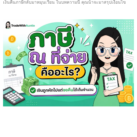
เงินคืนภาษีกลับมาหมุนเวียน ในบทความนี้ คุณน้าจะมาสรุปเงื่อนไข