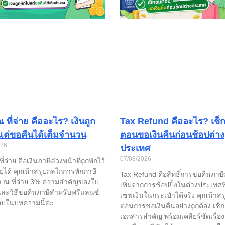
 ที่จ่าย คืออะไร? เงินถูก
Tax Refund คืออะไร? เช็กข
แต่ขอคืนได้เต็มจำนวน
ตอนขอเงินคืนก่อนช้อปต่าง
026
ประเทศ
07/08/2026
ี่จ่าย คือเงินภาษีล่วงหน้าที่ถูกหักไว้
รายได้ คุณน้าสรุปกลไกการหักภาษี
Tax Refund คือสิทธิ์การขอคืนภาษี
ก ณ ที่จ่าย 3% ความสำคัญของใบ
เพิ่มจากการช้อปปิ้งในต่างประเทศที
และวิธีขอคืนภาษีสำหรับฟรีแลนซ์
เซฟเงินในกระเป๋าได้จริง คุณน้าสรุ
จบในบทความนี้ค่ะ
ตอนการขอเงินคืนอย่างถูกต้อง เช็ก
เอกสารสำคัญ พร้อมเคลียร์ชัดเรื่อ