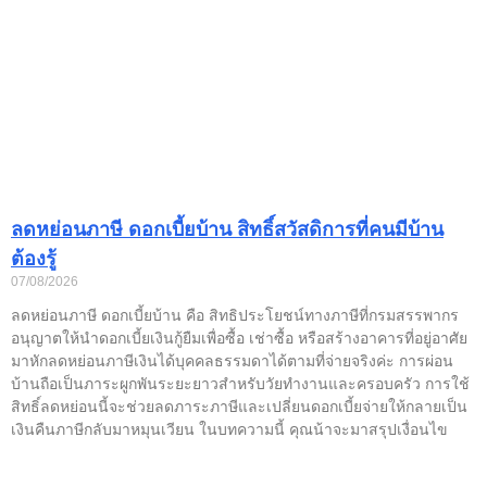
ลดหย่อนภาษี ดอกเบี้ยบ้าน สิทธิ์สวัสดิการที่คนมีบ้าน
ต้องรู้
07/08/2026
ลดหย่อนภาษี ดอกเบี้ยบ้าน คือ สิทธิประโยชน์ทางภาษีที่กรมสรรพากร
อนุญาตให้นำดอกเบี้ยเงินกู้ยืมเพื่อซื้อ เช่าซื้อ หรือสร้างอาคารที่อยู่อาศัย
มาหักลดหย่อนภาษีเงินได้บุคคลธรรมดาได้ตามที่จ่ายจริงค่ะ การผ่อน
บ้านถือเป็นภาระผูกพันระยะยาวสำหรับวัยทำงานและครอบครัว การใช้
สิทธิ์ลดหย่อนนี้จะช่วยลดภาระภาษีและเปลี่ยนดอกเบี้ยจ่ายให้กลายเป็น
เงินคืนภาษีกลับมาหมุนเวียน ในบทความนี้ คุณน้าจะมาสรุปเงื่อนไข