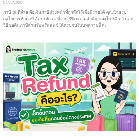
07/08/2026
ภาษี ณ ที่จ่าย คือเงินภาษีล่วงหน้าที่ถูกหักไว้เมื่อมีรายได้ คุณน้าสรุป
กลไกการหักภาษี อัตราหัก ณ ที่จ่าย 3% ความสำคัญของใบ 50 ทวิ และ
วิธีขอคืนภาษีสำหรับฟรีแลนซ์ให้ครบจบในบทความนี้ค่ะ