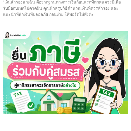
“เงินสำรองฉุกเฉิน คือรากฐานทางการเงินก้อนแรกที่ทุกคนควรมีเพื่อ
รับมือกับเหตุไม่คาดฝัน คุณน้าสรุปวิธีคำนวณเงินที่ควรสำรอง และ
แนะนำที่พักเงินที่ปลอดภัย ถอนง่าย ให้พอร์ตไม่พังค่ะ