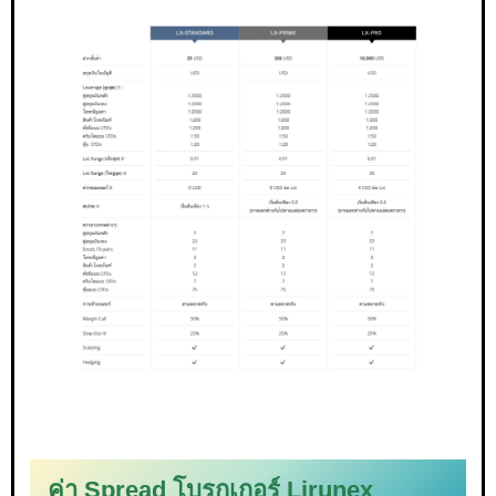
ค่า Spread โบรกเกอร์ Lirunex