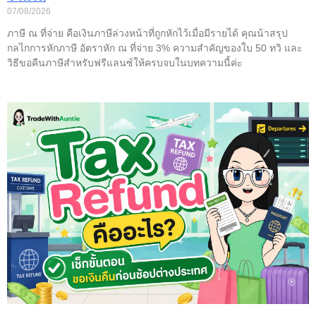
07/08/2026
ภาษี ณ ที่จ่าย คือเงินภาษีล่วงหน้าที่ถูกหักไว้เมื่อมีรายได้ คุณน้าสรุป
กลไกการหักภาษี อัตราหัก ณ ที่จ่าย 3% ความสำคัญของใบ 50 ทวิ และ
วิธีขอคืนภาษีสำหรับฟรีแลนซ์ให้ครบจบในบทความนี้ค่ะ