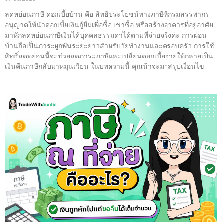
ลดหย่อนภาษี ดอกเบี้ยบ้าน คือ สิทธิประโยชน์ทางภาษีที่กรมสรรพากร
อนุญาตให้นำดอกเบี้ยเงินกู้ยืมเพื่อซื้อ เช่าซื้อ หรือสร้างอาคารที่อยู่อาศัย
มาหักลดหย่อนภาษีเงินได้บุคคลธรรมดาได้ตามที่จ่ายจริงค่ะ การผ่อน
บ้านถือเป็นภาระผูกพันระยะยาวสำหรับวัยทำงานและครอบครัว การใช้
สิทธิ์ลดหย่อนนี้จะช่วยลดภาระภาษีและเปลี่ยนดอกเบี้ยจ่ายให้กลายเป็น
เงินคืนภาษีกลับมาหมุนเวียน ในบทความนี้ คุณน้าจะมาสรุปเงื่อนไข