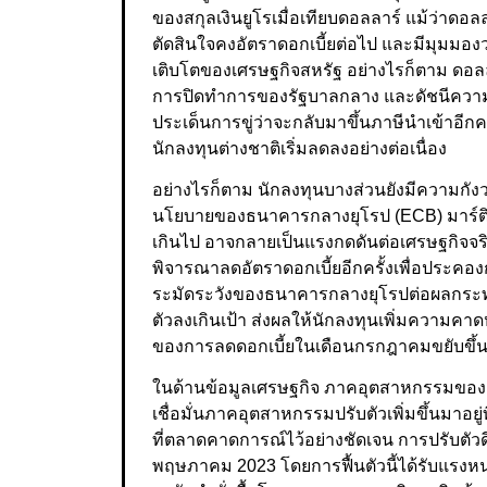
ของสกุลเงินยูโรเมื่อเทียบดอลลาร์ แม้ว่าดอ
ตัดสินใจคงอัตราดอกเบี้ยต่อไป และมีมุมมอ
เติบโตของเศรษฐกิจสหรัฐ อย่างไรก็ตาม ดอลล
การปิดทำการของรัฐบาลกลาง และดัชนีความเช
ประเด็นการขู่ว่าจะกลับมาขึ้นภาษีนำเข้าอีกค
นักลงทุนต่างชาติเริ่มลดลงอย่างต่อเนื่อง
อย่างไรก็ตาม นักลงทุนบางส่วนยังมีความกัง
นโยบายของธนาคารกลางยุโรป (ECB) มาร์ติน 
เกินไป อาจกลายเป็นแรงกดดันต่อเศรษฐกิจจริ
พิจารณาลดอัตราดอกเบี้ยอีกครั้งเพื่อประคอ
ระมัดระวังของธนาคารกลางยุโรปต่อผลกระท
ตัวลงเกินเป้า ส่งผลให้นักลงทุนเพิ่มความคา
ของการลดดอกเบี้ยในเดือนกรกฎาคมขยับขึ้
ในด้านข้อมูลเศรษฐกิจ ภาคอุตสาหกรรมของย
เชื่อมั่นภาคอุตสาหกรรมปรับตัวเพิ่มขึ้นมาอย
ที่ตลาดคาดการณ์ไว้อย่างชัดเจน การปรับตัวดีขึ
พฤษภาคม 2023 โดยการฟื้นตัวนี้ได้รับแรงห