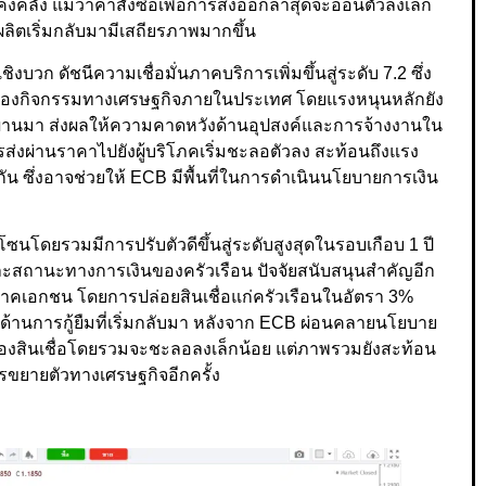
คลัง แม้ว่าคำสั่งซื้อเพื่อการส่งออกล่าสุดจะอ่อนตัวลงเล็ก
ิตเริ่มกลับมามีเสถียรภาพมากขึ้น
ก ดัชนีความเชื่อมั่นภาคบริการเพิ่มขึ้นสู่ระดับ 7.2 ซึ่ง
้นตัวของกิจกรรมทางเศรษฐกิจภายในประเทศ โดยแรงหนุนหลักยัง
ือนที่ผ่านมา ส่งผลให้ความคาดหวังด้านอุปสงค์และการจ้างงานใน
ส่งผ่านราคาไปยังผู้บริโภคเริ่มชะลอตัวลง สะท้อนถึงแรง
วกัน ซึ่งอาจช่วยให้ ECB มีพื้นที่ในการดำเนินนโยบายการเงิน
โซนโดยรวมมีการปรับตัวดีขึ้นสู่ระดับสูงสุดในรอบเกือบ 1 ปี
ะสถานะทางการเงินของครัวเรือน ปัจจัยสนับสนุนสำคัญอีก
ภาคเอกชน โดยการปล่อยสินเชื่อแก่ครัวเรือนในอัตรา 3%
งค์ด้านการกู้ยืมที่เริ่มกลับมา หลังจาก ECB ผ่อนคลายนโยบาย
ตของสินเชื่อโดยรวมจะชะลอลงเล็กน้อย แต่ภาพรวมยังสะท้อน
ารขยายตัวทางเศรษฐกิจอีกครั้ง