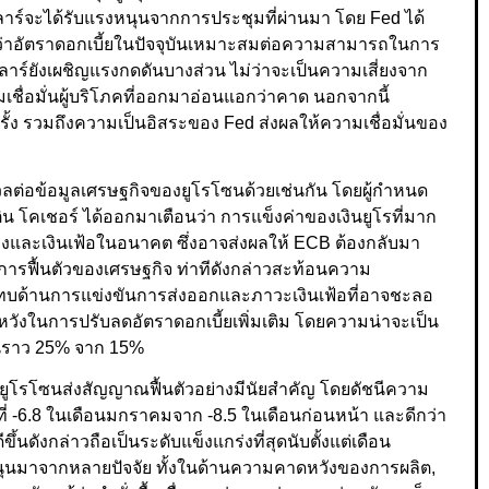
ลลาร์จะได้รับแรงหนุนจากการประชุมที่ผ่านมา โดย Fed ได้
งว่าอัตราดอกเบี้ยในปัจจุบันเหมาะสมต่อความสามารถในการ
าร์ยังเผชิญแรงกดดันบางส่วน ไม่ว่าจะเป็นความเสี่ยงจาก
ื่อมั่นผู้บริโภคที่ออกมาอ่อนแอกว่าคาด นอกจากนี้
รั้ง รวมถึงความเป็นอิสระของ Fed ส่งผลให้ความเชื่อมั่นของ
วลต่อข้อมูลเศรษฐกิจของยูโรโซนด้วยเช่นกัน โดยผู้กำหนด
โคเชอร์ ได้ออกมาเตือนว่า การแข็งค่าของเงินยูโรที่มาก
งและเงินเฟ้อในอนาคต ซึ่งอาจส่งผลให้ ECB ต้องกลับมา
งการฟื้นตัวของเศรษฐกิจ ท่าทีดังกล่าวสะท้อนความ
บด้านการแข่งขันการส่งออกและภาวะเงินเฟ้อที่อาจชะลอ
ดหวังในการปรับลดอัตราดอกเบี้ยเพิ่มเติม โดยความน่าจะเป็น
นราว 25% จาก 15%
ูโรโซนส่งสัญญาณฟื้นตัวอย่างมีนัยสำคัญ โดยดัชนีความ
ู่ที่ -6.8 ในเดือนมกราคมจาก -8.5 ในเดือนก่อนหน้า และดีกว่า
้นดังกล่าวถือเป็นระดับแข็งแกร่งที่สุดนับตั้งแต่เดือน
นุนมาจากหลายปัจจัย ทั้งในด้านความคาดหวังของการผลิต,