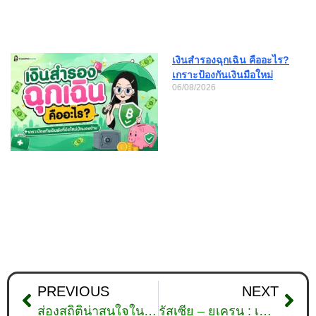
เงินสำรองฉุกเฉิน คืออะไร?
เกราะป้องกันเงินมือใหม่
06/08/2026
PREVIOUS
NEXT
ส่องสถิติน่าสนใจในตลาด Forex
รัสเซีย – ยูเครน : เหตุระเบิดโรงเรียนสูญเสียกว่า 60 ศพ สตรีหมายเลขหนึ่งปรากฎตัวในยูเครน