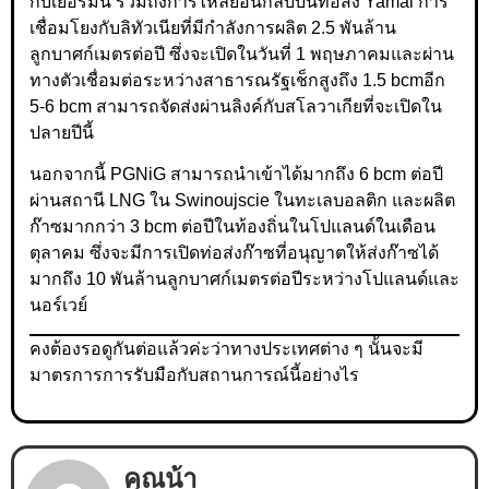
กับเยอรมนี รวมถึงการไหลย้อนกลับบนท่อส่ง Yamal การ
เชื่อมโยงกับลิทัวเนียที่มีกำลังการผลิต 2.5 พันล้าน
ลูกบาศก์เมตรต่อปี ซึ่งจะเปิดในวันที่ 1 พฤษภาคมและผ่าน
ทางตัวเชื่อมต่อระหว่างสาธารณรัฐเช็กสูงถึง 1.5 bcmอีก
5-6 bcm สามารถจัดส่งผ่านลิงค์กับสโลวาเกียที่จะเปิดใน
ปลายปีนี้
นอกจากนี้ PGNiG สามารถนำเข้าได้มากถึง 6 bcm ต่อปี
ผ่านสถานี LNG ใน Swinoujscie ในทะเลบอลติก และผลิต
ก๊าซมากกว่า 3 bcm ต่อปีในท้องถิ่นในโปแลนด์ในเดือน
ตุลาคม ซึ่งจะมีการเปิดท่อส่งก๊าซที่อนุญาตให้ส่งก๊าซได้
มากถึง 10 พันล้านลูกบาศก์เมตรต่อปีระหว่างโปแลนด์และ
นอร์เวย์
คงต้องรอดูกันต่อแล้วค่ะว่าทางประเทศต่าง ๆ นั้นจะมี
มาตรการการรับมือกับสถานการณ์นี้อย่างไร
คุณน้า