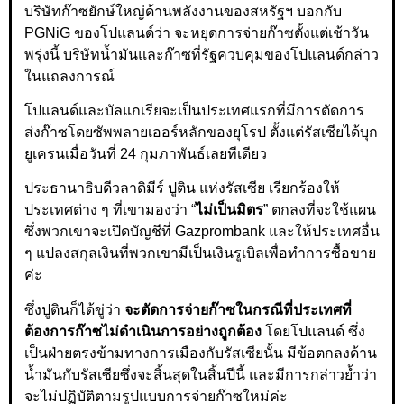
บริษัทก๊าซยักษ์ใหญ่ด้านพลังงานของสหรัฐฯ บอกกับ
PGNiG ของโปแลนด์ว่า จะหยุดการจ่ายก๊าซตั้งแต่เช้าวัน
พรุ่งนี้ บริษัทน้ำมันและก๊าซที่รัฐควบคุมของโปแลนด์กล่าว
ในแถลงการณ์
โปแลนด์และบัลแกเรียจะเป็นประเทศแรกที่มีการตัดการ
ส่งก๊าซโดยซัพพลายเออร์หลักของยุโรป ตั้งแต่รัสเซียได้บุก
ยูเครนเมื่อวันที่ 24 กุมภาพันธ์เลยทีเดียว
ประธานาธิบดีวลาดิมีร์ ปูติน แห่งรัสเซีย เรียกร้องให้
ประเทศต่าง ๆ ที่เขามองว่า “
ไม่เป็นมิตร
” ตกลงที่จะใช้แผน
ซึ่งพวกเขาจะเปิดบัญชีที่ Gazprombank และให้ประเทศอื่น
ๆ แปลงสกุลเงินที่พวกเขามีเป็นเงินรูเบิลเพื่อทำการซื้อขาย
ค่ะ
ซึ่งปูตินก็ได้ขู่ว่า
จะตัดการจ่ายก๊าซในกรณีที่ประเทศที่
ต้องการก๊าซไม่ดำเนินการอย่างถูกต้อง
โดยโปแลนด์ ซึ่ง
เป็นฝ่ายตรงข้ามทางการเมืองกับรัสเซียนั้น มีข้อตกลงด้าน
น้ำมันกับรัสเซียซึ่งจะสิ้นสุดในสิ้นปีนี้ และมีการกล่าวย้ำว่า
จะไม่ปฏิบัติตามรูปแบบการจ่ายก๊าซใหม่ค่ะ