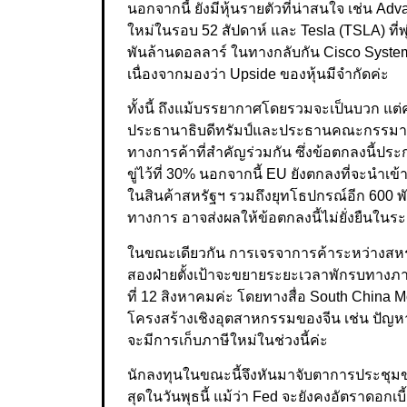
นอกจากนี้ ยังมีหุ้นรายตัวที่น่าสนใจ เช่น Adv
ใหม่ในรอบ 52 สัปดาห์ และ Tesla (TSLA) ที่พ
พันล้านดอลลาร์ ในทางกลับกัน Cisco Syste
เนื่องจากมองว่า Upside ของหุ้นมีจำกัดค่ะ
ทั้งนี้ ถึงแม้บรรยากาศโดยรวมจะเป็นบวก แต่ค
ประธานาธิบดีทรัมป์และประธานคณะกรรมาธิก
ทางการค้าที่สำคัญร่วมกัน ซึ่งข้อตกลงนี้ปร
ขู่ไว้ที่ 30% นอกจากนี้ EU ยังตกลงที่จะนำ
ในสินค้าสหรัฐฯ รวมถึงยุทโธปกรณ์อีก 600 พั
ทางการ อาจส่งผลให้ข้อตกลงนี้ไม่ยั่งยืนในร
ในขณะเดียวกัน การเจรจาการค้าระหว่างสหรัฐฯ
สองฝ่ายตั้งเป้าจะขยายระยะเวลาพักรบทางภา
ที่ 12 สิงหาคมค่ะ โดยทางสื่อ South China M
โครงสร้างเชิงอุตสาหกรรมของจีน เช่น ปัญหา
จะมีการเก็บภาษีใหม่ในช่วงนี้ค่ะ
นักลงทุนในขณะนี้จึงหันมาจับตาการประชุมขอ
สุดในวันพุธนี้ แม้ว่า Fed จะยังคงอัตราดอกเ