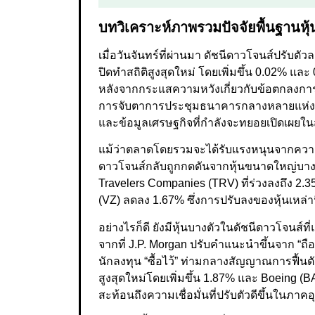
บทวิเคราะห์ภาพรวมปัจจัยพื้นฐานหุ้
เมื่อวันจันทร์ที่ผ่านมา ดัชนีดาวโจนส์ปรับ
ปิดทำสถิติสูงสุดใหม่ โดยเพิ่มขึ้น 0.02% และ
หลังจากกระแสความหวังเกี่ยวกับข้อตกลงกา
การจับตาการประชุมธนาคารกลางหลายแห่งท
และข้อมูลเศรษฐกิจที่กำลังจะทยอยเปิดเผยในสั
แม้ว่าตลาดโดยรวมจะได้รับแรงหนุนจากความค
ดาวโจนส์กลับถูกกดดันจากหุ้นขนาดใหญ่บางตัวท
Travelers Companies (TRV) ที่ร่วงลงถึง 
(VZ) ลดลง 1.67% ซึ่งการปรับลงของหุ้นเหล่า
อย่างไรก็ดี ยังมีหุ้นบางตัวในดัชนีดาวโจนส์ที
จากที่ J.P. Morgan ปรับคำแนะนำขึ้นจาก “ถื
นักลงทุน “ซื้อไว้” ท่ามกลางสัญญาณการฟื้นตัวท
สูงสุดใหม่โดยเพิ่มขึ้น 1.87% และ Boeing (BA)
สะท้อนถึงความเชื่อมั่นที่ปรับตัวดีขึ้นในภา