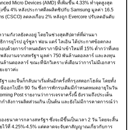
anced Micro Devices (AMD) ที่เพิ่มขึ้น 4.33% ทำจุดสูงสุด
ุ่งขึ้น 4% หลังประกาศดีลผลิตชิปกับ Samsung มูลค่า 16.5
ms (CSCO) ลดลงเกือบ 2% หลังถูก Evercore ปรับลดอันดับ
วามกังวลยังคงอยู่ โดยในช่วงสุดสัปดาห์ที่ผ่านมา
ารยุโรป อูร์ซูลา ฟอน แดร์ ไลเอิน ได้ประกาศข้อตกลง
ะกอบด้วยการกำหนดอัตราภาษีนำเข้าใหม่ที่ 15% ต่ำกว่าที่เคย
เข้าพลังงานจากสหรัฐฯ มูลค่า 750 พันล้านดอลลาร์ และลงทุน
นล้านดอลลาร์ ขณะที่นักวิเคราะห์เตือนว่าการไม่มีเอกสาร
ะยะยาวค่ะ
 และจีนก็กลับมาเริ่มต้นอีกครั้งที่กรุงสตอกโฮล์ม โดยทั้ง
ษีออกไปอีก 90 วัน ซึ่งการพักรบเดิมมีกำหนดหมดอายุในวัน
orning Post รายงานว่าการเจรจาครั้งนี้ ยังรวมถึงประเด็น
กำลังการผลิตส่วนเกิน เป็นต้น และยังไม่มีการคาดการณ์ว่า
งธนาคารกลางสหรัฐฯ ซึ่งจะมีขึ้นเป็นเวลา 2 วัน โดยจะสิ้น
บี้ยไว้ที่ 4.25%-4.5% แต่ตลาดจะจับตาสัญญาณเกี่ยวกับการ