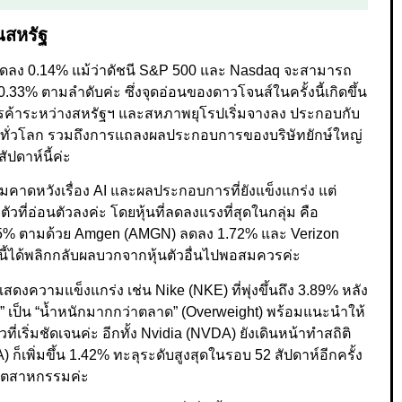
นสหรัฐ
ตัวลดลง 0.14% แม้ว่าดัชนี S&P 500 และ Nasdaq จะสามารถ
 0.33% ตามลำดับค่ะ ซึ่งจุดอ่อนของดาวโจนส์ในครั้งนี้เกิดขึ้น
รค้าระหว่างสหรัฐฯ และสหภาพยุโรปเริ่มจางลง ประกอบกับ
ั่วโลก รวมถึงการแถลงผลประกอบการของบริษัทยักษ์ใหญ่
ปดาห์นี้ค่ะ
าดหวังเรื่อง AI และผลประกอบการที่ยังแข็งแกร่ง แต่
ี่อ่อนตัวลงค่ะ โดยหุ้นที่ลดลงแรงที่สุดในกลุ่ม คือ
2.35% ตามด้วย Amgen (AMGN) ลดลง 1.72% และ Verizon
นี้ได้พลิกกลับผลบวกจากหุ้นตัวอื่นไปพอสมควรค่ะ
่แสดงความแข็งแกร่ง เช่น Nike (NKE) ที่พุ่งขึ้นถึง 3.89% หลัง
อ” เป็น “น้ำหนักมากกว่าตลาด” (Overweight) พร้อมแนะนำให้
ี่เริ่มชัดเจนค่ะ อีกทั้ง Nvidia (NVDA) ยังเดินหน้าทำสถิติ
 ก็เพิ่มขึ้น 1.42% ทะลุระดับสูงสุดในรอบ 52 สัปดาห์อีกครั้ง
คอุตสาหกรรมค่ะ