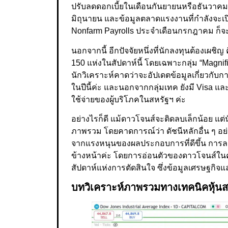
ปรับลดดอกเบี้ยในเดือนกันยายนหรือธันวาคมค
มิถุนายน และข้อมูลตลาดแรงงานที่กำลังจะเ
Nonfarm Payrolls ประจำเดือนกรกฎาคม ก็จ
นอกจากนี้ อีกปัจจัยหนึ่งที่นักลงทุนต้องเ
150 แห่งในสัปดาห์นี้ โดยเฉพาะกลุ่ม “Magnif
นักวิเคราะห์คาดว่าจะอัปเดตข้อมูลเกี่ยวกับก
ในปีนี้ค่ะ และนอกจากกลุ่มเทค ยังมี Visa และ
ใช้จ่ายของผู้บริโภคในสหรัฐฯ ค่ะ
อย่างไรก็ดี แม้ดาวโจนส์จะติดลบเล็กน้อย แ
ภาพรวม โดยคาดการณ์ว่า ดัชนีหลักอื่น ๆ อ
จากแรงหนุนของผลประกอบการที่ดีขึ้น การลงท
ข้างหน้าค่ะ โดยการอ่อนตัวของดาวโจนส์ในครั
สัปดาห์แห่งการตัดสินใจ ซึ่งข้อมูลเศรษฐก
บทวิเคราะห์ภาพรวมทางเทคนิคหุ้นส