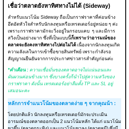
เชื่อว่าตลาดยังหาทิศทางไม่ได้ (Sideway)
สำหรับแนวโน้ม Sideway ถือเป็นกราฟราคาที่ค่อนข้าง
อึดอัดหัวใจสำหรับนักลงทุนหรือเทรดเดอร์อยู่หน่อย ๆ ค่ะ
เพราะกราฟราคามักจะวิ่งอยู่ในกรอบแคบ ๆ และมีการ
สวิงเป็นอย่างมาก ซึ่งที่เป็นแบบนี้
ก็เพราะว่าอารมณ์ของ
ตลาดจะยังคงหาทิศทางไปต่อไม่ได้
เนื่องจากนักลงทุนเกิด
ความลังเลในการเข้าซื้อขายสินทรัพย์ เพราะกำลังรอ
สัญญาณยืนยันจากการประกาศข่าวสารสำคัญก่อนค่ะ
*คำเตือน :
ความเชื่อมั่นของตลาดอาจไม่แน่นอนและ
ผันผวนค่อนข้างมาก ซึ่งบางครั้งก็นำไปสู่ความสวิงของ
กราฟราคา ดังนั้น เทรดเดอร์อย่าลืมตั้ง TP และ SL อยู่
เสมอนะคะ
หลักการจำแนวโน้มของตลาดง่าย ๆ จากคุณน้า :
โดยปกติแล้ว นักลงทุนหรือเทรดเดอร์มักจะประเมิน
อารมณ์ของตลาดออกเป็น 2 แนวโน้มหลัก ได้แก่ แนวโน้ม
ขาขึ้น (ตลาดกระทิง) และแนวโน้มขาลง (ตลาดหมี) ซึ่งมี