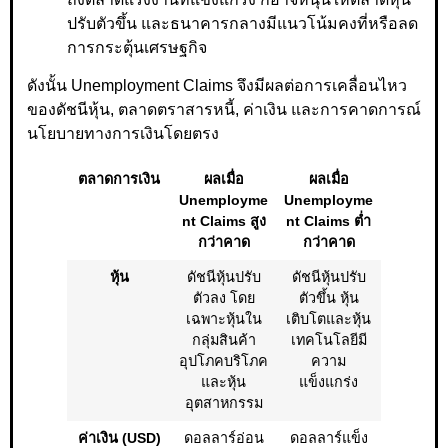
ปรับตัวขึ้น และธนาคารกลางมีแนวโน้มคงที่หรือลด
การกระตุ้นเศรษฐกิจ
ดังนั้น Unemployment Claims จึงมีผลต่อการเคลื่อนไหว
ของดัชนีหุ้น, ตลาดตราสารหนี้, ค่าเงิน และการคาดการณ์
นโยบายทางการเงินโดยตรง
ตลาดการเงิน
ผลเมื่อ
ผลเมื่อ
Unemployme
Unemployme
nt Claims สูง
nt Claims ต่ำ
กว่าคาด
กว่าคาด
หุ้น
ดัชนีหุ้นปรับ
ดัชนีหุ้นปรับ
ตัวลง โดย
ตัวขึ้น หุ้น
เฉพาะหุ้นใน
เติบโตและหุ้น
กลุ่มสินค้า
เทคโนโลยีมี
อุปโภคบริโภค
ความ
และหุ้น
แข็งแกร่ง
อุตสาหกรรม
ค่าเงิน (USD)
ดอลลาร์อ่อน
ดอลลาร์แข็ง