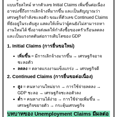
แบบเรียลไทม์ หากตัวเลข Initial Claims เพิ่มขึ้นต่อเนื่อง
อาจบ่งชี้ถึงการเลิกจ้างที่มากขึ้น และเป็นสัญญาณว่า
เศรษฐกิจกำลังชะลอตัว ขณะที่ตัวเลข Continued Claims
ที่ยังอยู่ในระดับสูง แสดงให้เห็นว่าผู้คนยังไม่สามารถหา
งานใหม่ได้ ซึ่งอาจส่งผลให้กำลังซื้อของครัวเรือนลดลง
และเป็นแรงกดดันต่อการเติบโตของ GDP
1. Initial Claims (การยื่นขอใหม่)
เพิ่มขึ้น
= มีการเลิกจ้างมากขึ้น → เศรษฐกิจอาจ
ชะลอตัว
ลดลง
= ตลาดแรงงานแข็งแกร่ง → เศรษฐกิจดี
2. Continued Claims (การยื่นขอต่อเนื่อง)
สูง
= คนหางานใหม่ยาก → การใช้จ่ายลดลง →
GDP ชะลอ → เศรษฐกิจชะลอตัวลง
ต่ำ
= คนหางานได้ง่าย → การใช้จ่ายเพิ่มขึ้น →
เศรษฐกิจขยายตัว → กระตุ้นเศรษฐกิจ
บทบาทของ Unemployment Claims มีผลต่อ