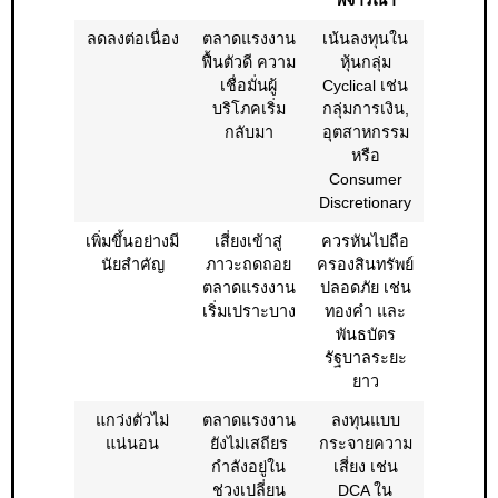
ลดลงต่อเนื่อง
ตลาดแรงงาน
เน้นลงทุนใน
ฟื้นตัวดี ความ
หุ้นกลุ่ม
เชื่อมั่นผู้
Cyclical เช่น
บริโภคเริ่ม
กลุ่มการเงิน,
กลับมา
อุตสาหกรรม
หรือ
Consumer
Discretionary
เพิ่มขึ้นอย่างมี
เสี่ยงเข้าสู่
ควรหันไปถือ
นัยสำคัญ
ภาวะถดถอย
ครองสินทรัพย์
ตลาดแรงงาน
ปลอดภัย เช่น
เริ่มเปราะบาง
ทองคำ และ
พันธบัตร
รัฐบาลระยะ
ยาว
แกว่งตัวไม่
ตลาดแรงงาน
ลงทุนแบบ
แน่นอน
ยังไม่เสถียร
กระจายความ
กำลังอยู่ใน
เสี่ยง เช่น
ช่วงเปลี่ยน
DCA ใน