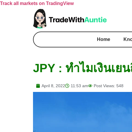
Track all markets on TradingView
Home
Kno
JPY : ทำไมเงินเยนถ
April 8, 2022
11:53 am
Post Views: 548