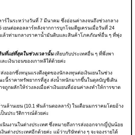
อลลาร์ในระหว่างวันที่ 7 มีนาคม ซึ่งอ่อนค่าลงจนถึงช่วงกลาง
 เยนต่อดอลลาร์หลังจากการบุกโจมตียูเครนเมื่อวันที่ 24
์ที่แล้วท่ามกลางราคาน้ำมันดิบและสินค้าโภคภัณฑ์อื่น ๆ ที่พุ่ง
นที่แย่ที่สุดในช่วงเวลานั้น
เทียบกับประเทศอื่น ๆ ที่พึ่งพา
ีและเงินวอนของเกาหลีใต้ด้วยค่ะ
ารส่งออกซึ่งหนุนแรงดึงดูดของนักลงทุนต่อเงินเยนในช่วง
ี้ราคาทรัพยากรที่สูง ส่งน้ำหนักมากขึ้นในดุลบัญชีเดิน
อาจถูกผลักให้ร่วงลงเมื่อค่าเงินเยนที่อ่อนค่าลงทำให้การขาด
9 ล้านล้านเยน (10.1 พันล้านดอลลาร์) ในเดือนมกราคมโดยอ้าง
เป็นประวัติการณ์ด้วยค่ะ
เนินงานในต่างประเทศ ซึ่งหมายถึงการส่งออกจากญี่ปุ่นน้อย
งินต่างประเทศอีกด้วยค่ะ แม้ว่าบริษัทต่าง ๆ จะจองรายได้