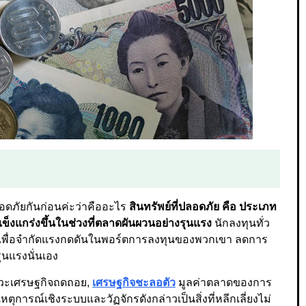
ปลอดภัยกันก่อนค่ะว่าคืออะไร
สินทรัพย์ที่ปลอดภัย คือ ประเภท
ข็งแกร่งขึ้นในช่วงที่ตลาดผันผวนอย่างรุนแรง
นักลงทุนทั่ว
ัยเพื่อจำกัดแรงกดดันในพอร์ตการลงทุนของพวกเขา ลดการ
นแรงนั่นเอง
ภาวะเศรษฐกิจถดถอย,
เศรษฐกิจชะลอตัว
มูลค่าตลาดของการ
ุการณ์เชิงระบบและวัฏจักรดังกล่าวเป็นสิ่งที่หลีกเลี่ยงไม่