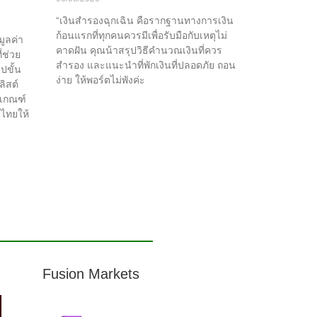
“เงินสำรองฉุกเฉิน คือรากฐานทางการเงิน
ก้อนแรกที่ทุกคนควรมีเพื่อรับมือกับเหตุไม่
มูลค่า
คาดฝัน คุณน้าสรุปวิธีคำนวณเงินที่ควร
่ช่วย
สำรอง และแนะนำที่พักเงินที่ปลอดภัย ถอน
ปขั้น
ง่าย ให้พอร์ตไม่พังค่ะ
ลิสต์
งเกณฑ์
นไทยให้
Fusion Markets