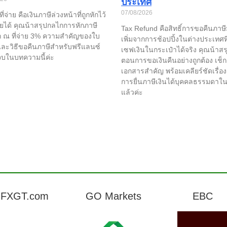
ประเทศ
07/08/2026
ี่จ่าย คือเงินภาษีล่วงหน้าที่ถูกหักไว้
รายได้ คุณน้าสรุปกลไกการหักภาษี
Tax Refund คือสิทธิ์การขอคืนภาษี
ก ณ ที่จ่าย 3% ความสำคัญของใบ
เพิ่มจากการช้อปปิ้งในต่างประเทศที
และวิธีขอคืนภาษีสำหรับฟรีแลนซ์
เซฟเงินในกระเป๋าได้จริง คุณน้าสรุ
จบในบทความนี้ค่ะ
ตอนการขอเงินคืนอย่างถูกต้อง เช็ก
เอกสารสำคัญ พร้อมเคลียร์ชัดเรื่อ
การยื่นภาษีเงินได้บุคคลธรรมดาใ
แล้วค่ะ
FXGT.com
GO Markets
EBC