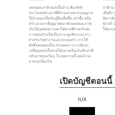
ลดหย่อนภาษี ดอกเบี้ยบ้าน คือ สิทธิ
ภาษี ณ ท
ประโยชน์ทางภาษีที่กรมสรรพากรอนุญาต
เมื่อมี
ให้นำดอกเบี้ยเงินกู้ยืมเพื่อซื้อ เช่าซื้อ หรือ
อัตราหั
สร้างอาคารที่อยู่อาศัยมาหักลดหย่อนภาษี
50 ทวิ 
เงินได้บุคคลธรรมดาได้ตามที่จ่ายจริงค่ะ
ให้ครบ
การผ่อนบ้านถือเป็นภาระผูกพันระยะยาว
สำหรับวัยทำงานและครอบครัว การใช้
สิทธิ์ลดหย่อนนี้จะช่วยลดภาระภาษีและ
เปลี่ยนดอกเบี้ยจ่ายให้กลายเป็นเงินคืนภาษี
กลับมาหมุนเวียน ในบทความนี้ คุณน้าจะ
มาสรุปเงื่อนไข
เปิดบัญชีตอนนี้
IUX