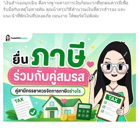
“เงินสำรองฉุกเฉิน คือรากฐานทางการเงินก้อนแรกที่ทุกคนควรมีเพื่อ
รับมือกับเหตุไม่คาดฝัน คุณน้าสรุปวิธีคำนวณเงินที่ควรสำรอง และ
แนะนำที่พักเงินที่ปลอดภัย ถอนง่าย ให้พอร์ตไม่พังค่ะ