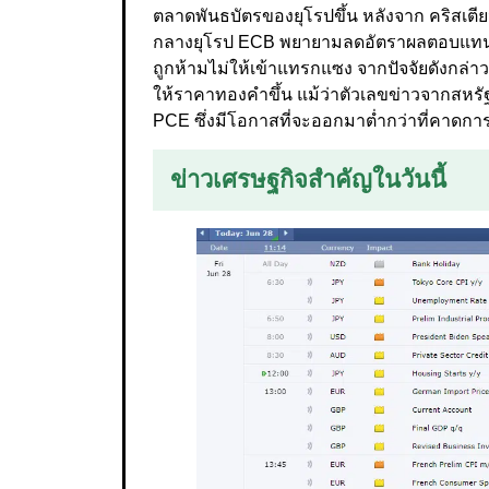
ตลาดพันธบัตรของยุโรปขึ้น หลังจาก คริสเตีย
กลางยุโรป ECB พยายามลดอัตราผลตอบแทนพันธ
ถูกห้ามไม่ให้เข้าแทรกแซง จากปัจจัยดังกล่
ให้ราคาทองคำขึ้น แม้ว่าตัวเลขข่าวจากสหรัฐฯ
PCE ซึ่งมีโอกาสที่จะออกมาต่ำกว่าที่คาดกา
ข่าวเศรษฐกิจสำคัญในวันนี้