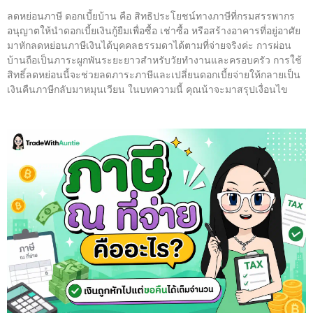
ลดหย่อนภาษี ดอกเบี้ยบ้าน คือ สิทธิประโยชน์ทางภาษีที่กรมสรรพากร
อนุญาตให้นำดอกเบี้ยเงินกู้ยืมเพื่อซื้อ เช่าซื้อ หรือสร้างอาคารที่อยู่อาศัย
มาหักลดหย่อนภาษีเงินได้บุคคลธรรมดาได้ตามที่จ่ายจริงค่ะ การผ่อน
บ้านถือเป็นภาระผูกพันระยะยาวสำหรับวัยทำงานและครอบครัว การใช้
สิทธิ์ลดหย่อนนี้จะช่วยลดภาระภาษีและเปลี่ยนดอกเบี้ยจ่ายให้กลายเป็น
เงินคืนภาษีกลับมาหมุนเวียน ในบทความนี้ คุณน้าจะมาสรุปเงื่อนไข