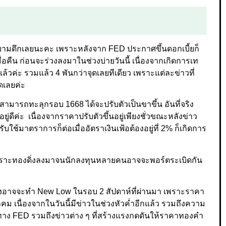
ยามดึกเลยนะคะ เพราะหลังจาก FED ประกาศขึ้นดอกเบี้ยก็
อคืน ก่อนจะร่วงลงมาในช่วงบ่ายวันนี้ เนื่องจากเกิดการเท
ค่ะ รวมแล้ว 4 พันกว่าจุดเลยทีเดียว เพราะแต่ละข่าวที่
ดเลยค่ะ
สามารถทะลุกรอบ 1668 ได้จะปรับตัวเป็นขาขึ้น อันที่จริง
ู่ดีค่ะ เนื่องจากราคาปรับตัวขึ้นอยู่เพียงชั่วขณะหลังข่าว
ใช้มาตราการก็ต่อเมื่ออัตราเงินเฟ้อต้องอยู่ที่ 2% ก็เกิดการ
ง เพราะทองดิ่งลงมาจนนักลงทุนหลายคนอาจจะพอร์ตระเบิดกัน
่ะ ซึ่งอาจจะทำ New Low ในรอบ 2 สัปดาห์ที่ผ่านมา เพราะราคา
าคม เนื่องจากในวันนี้มีข่าวในช่วงหัวค่ำอีกแล้ว รวมถึงความ
ทาง FED รวมถึงข่าวต่าง ๆ ที่สร้างแรงกดดันให้ราคาทองคำ