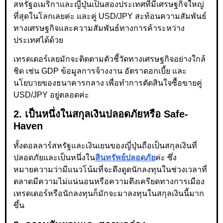
สหรัฐอเมริกาและญี่ปุ่นเป็นสองประเทศที่มีเศรษฐกิจใหญ่
ที่สุดในโลกเลยค่ะ และคู่ USD/JPY สะท้อนความสัมพันธ์
ทางเศรษฐกิจและความสัมพันธ์ทางการค้าระหว่าง
ประเทศได้ด้วย
เทรดเดอร์เลยมักจะติดตามตัวชี้วัดทางเศรษฐกิจอย่างใกล้
ชิด เช่น GDP ข้อมูลการจ้างงาน อัตราดอกเบี้ย และ
นโยบายของธนาคารกลาง เพื่อทำการตัดสินใจซื้อขายคู่
USD/JPY อยู่ตลอดค่ะ
2. เป็นหนึ่งในสกุลเงินปลอดภัยหรือ Safe-
Haven
ทั้งดอลลาร์สหรัฐและเงินเยนของญี่ปุ่นถือเป็นสกุลเงินที่
ปลอดภัยและเป็นหนึ่งใน
สินทรัพย์ปลอดภัย
ค่ะ ซึ่ง
หมายความว่ามีแนวโน้มที่จะดึงดูดนักลงทุนในช่วงเวลาที่
ตลาดมีความไม่แน่นอนหรือความตึงเครียดทางการเมือง
เทรดเดอร์หรือนักลงทุนก็มักจะมาลงทุนในสกุลเงินนี้มาก
ขึ้น