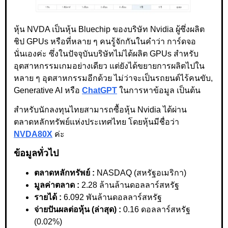
หุ้น NVDA เป็นหุ้น Bluechip ของบริษัท Nvidia ผู้ซึ่งผลิต
ชิป GPUs หรือที่หลาย ๆ คนรู้จักกันในคำว่า การ์ดจอ
นั่นเองค่ะ ซึ่งในปัจจุบันบริษัทไม่ได้ผลิต GPUs สำหรับ
อุตสาหกรรมเกมอย่างเดียว แต่ยังได้ขยายการผลิตไปใน
หลาย ๆ อุตสาหกรรมอีกด้วย ไม่ว่าจะเป็นรถยนต์ไร้คนขับ,
Generative AI หรือ
ChatGPT
ในการหาข้อมูล เป็นต้น
สำหรับนักลงทุนไทยสามารถซื้อหุ้น Nvidia ได้ผ่าน
ตลาดหลักทรัพย์แห่งประเทศไทย โดยหุ้นมีชื่อว่า
NVDA80X
ค่ะ
ข้อมูลทั่วไป
ตลาดหลักทรัพย์ :
NASDAQ (สหรัฐอเมริกา)
มูลค่าตลาด :
2.28 ล้านล้านดอลลาร์สหรัฐ
รายได้ :
6.092 พันล้านดอลลาร์สหรัฐ
จ่ายปันผลต่อหุ้น (ล่าสุด) :
0.16 ดอลลาร์สหรัฐ
(0.02%)