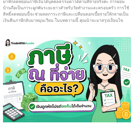
มาหักลดหย่อนภาษีเงินได้บุคคลธรรมดาได้ตามที่จ่ายจริงค่ะ การผ่อน
บ้านถือเป็นภาระผูกพันระยะยาวสำหรับวัยทำงานและครอบครัว การใช้
สิทธิ์ลดหย่อนนี้จะช่วยลดภาระภาษีและเปลี่ยนดอกเบี้ยจ่ายให้กลายเป็น
เงินคืนภาษีกลับมาหมุนเวียน ในบทความนี้ คุณน้าจะมาสรุปเงื่อนไข