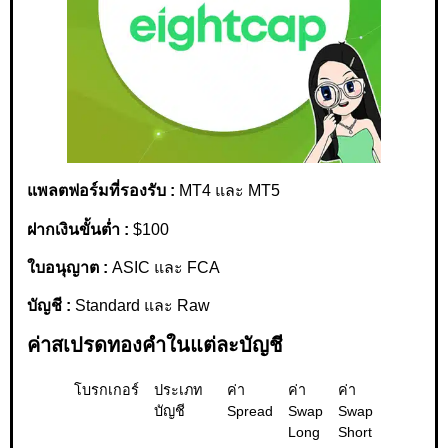
แพลตฟอร์มที่รองรับ :
MT4 และ MT5
ฝากเงินขั้นต่ำ :
$100
ใบอนุญาต :
ASIC และ FCA
บัญชี :
Standard และ Raw
ค่าสเปรดทองคำในแต่ละบัญชี
โบรกเกอร์
ประเภท
ค่า
ค่า
ค่า
ค่า
บัญชี
Spread
Swap
Swap
Swap
Long
Short
รวม