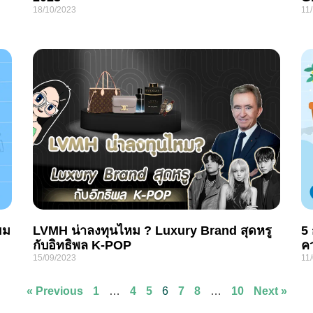
18/10/2023
11
ยม
LVMH น่าลงทุนไหม ? Luxury Brand สุดหรู
5
กับอิทธิพล K-POP
คว
15/09/2023
11
« Previous
1
…
4
5
6
7
8
…
10
Next »